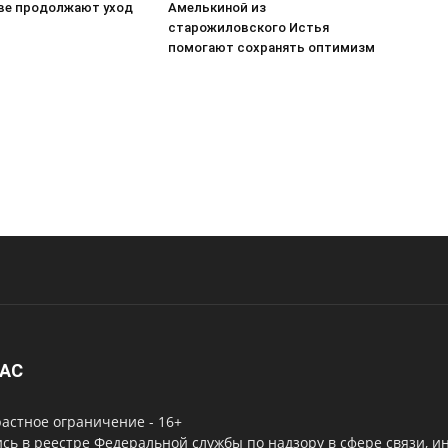
ве продолжают уход
Амелькиной из
старожиловского Истья
помогают сохранять оптимизм
НАС
астное ограничение - 16+
сь в реестре Федеральной службы по надзору в сфере связи, 