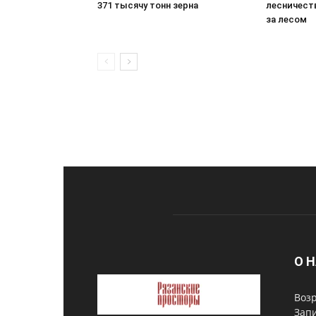
371 тысячу тонн зерна
лесничест
за лесом
О 
Возр
Запи