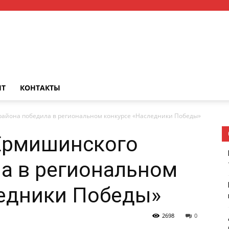
НТ
КОНТАКТЫ
района победила в региональном конкурсе «Наследники Победы»
 Ермишинского
а в региональном
ледники Победы»
2698
0