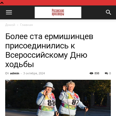
Домой
Главная
Более ста ермишинцев
присоединились к
Всероссийскому Дню
ходьбы
От
admin
-
3 октября, 2024
898
0