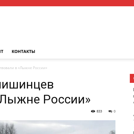
НТ
КОНТАКТЫ
твовали в «Лыжне России»
мишинцев
«Лыжне России»
833
0