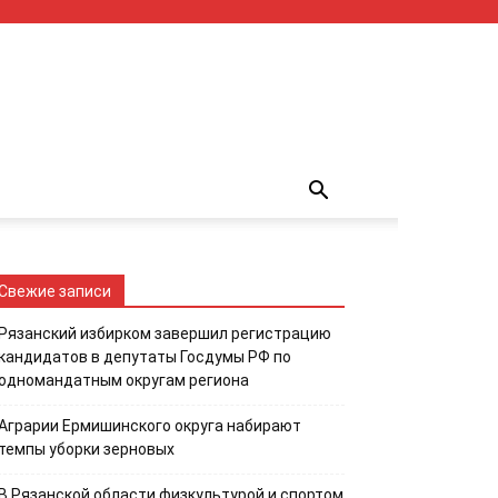
Свежие записи
Рязанский избирком завершил регистрацию
кандидатов в депутаты Госдумы РФ по
одномандатным округам региона
Аграрии Ермишинского округа набирают
темпы уборки зерновых
В Рязанской области физкультурой и спортом