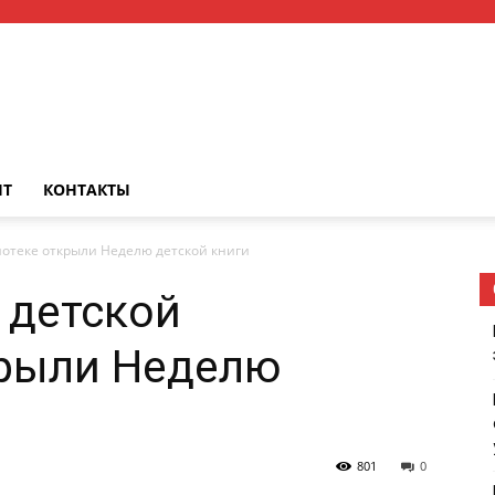
НТ
КОНТАКТЫ
отеке открыли Неделю детской книги
 детской
крыли Неделю
801
0