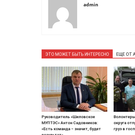
admin
ЭТО МОЖЕТ БЫТЬ ИНТЕРЕСНО
ЕЩЕ ОТ 
Руководитель «Шиловское
Волонтеры
МУПТЭС» Антон Садовников:
округа от
«Есть команда – значит, будет
груз в гос
результат»