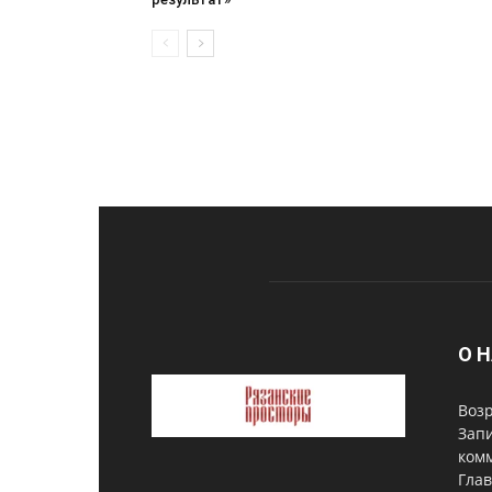
О 
Возр
Запи
комм
Глав