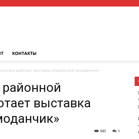
НТ
КОНТАКТЫ
лиотеке работает выставка «Армейский чемоданчик»
 районной
отает выставка
моданчик»
683
0