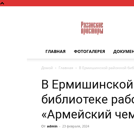
Рязанские
просторы
ГЛАВНАЯ
ФОТОГАЛЕРЕЯ
ДОКУМЕ
Домой
Главная
В Ермишинской районной биб
В Ермишинской
библиотеке раб
«Армейский че
От
admin
-
23 февраля, 2024