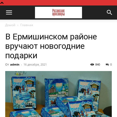
Домой
Главная
В Ермишинском районе
вручают новогодние
подарки
От
admin
-
16 декабря, 2021
840
0