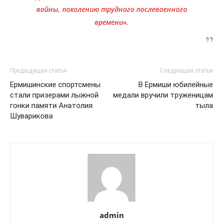
войны, поколению трудного послевоенного
времени».
Предыдущая статья
Следующая статья
Ермишинские спортсмены
В Ермиши юбилейные
стали призерами лыжной
медали вручили труженицам
гонки памяти Анатолия
тыла
Шуварикова
admin