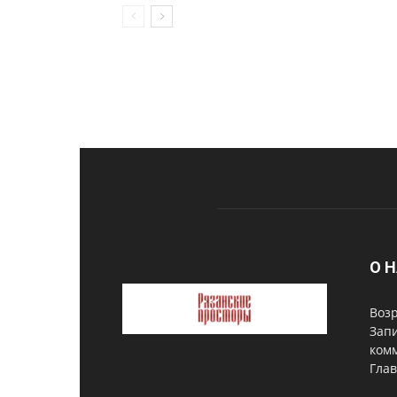
О 
Возр
Запи
комм
Глав