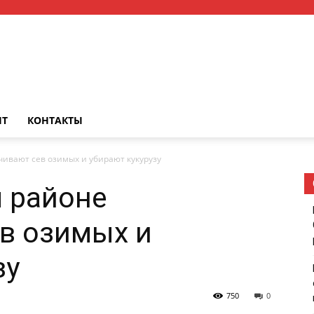
НТ
КОНТАКТЫ
ивают сев озимых и убирают кукурузу
 районе
в озимых и
зу
750
0