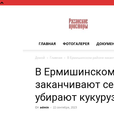
Рязанские
просторы
ГЛАВНАЯ
ФОТОГАЛЕРЕЯ
ДОКУМЕ
Домой
Главная
В Ермишинском районе заканч
В Ермишинском
заканчивают се
убирают кукуру
От
admin
-
22 сентября, 2023