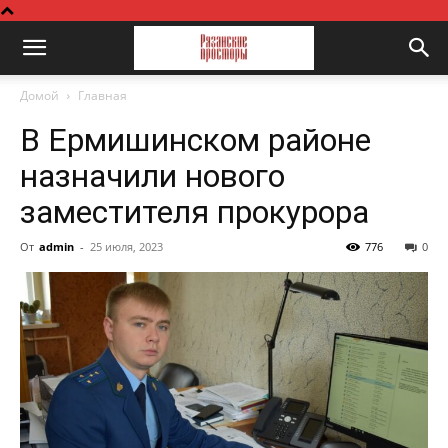
Домой
Главная
В Ермишинском районе
назначили нового
заместителя прокурора
От
admin
-
25 июля, 2023
776
0