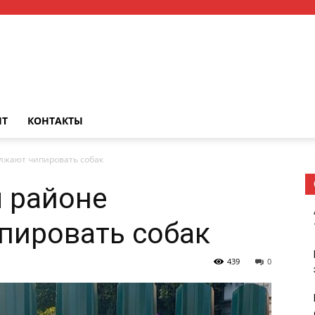
НТ
КОНТАКТЫ
лжают чипировать собак
 районе
пировать собак
439
0