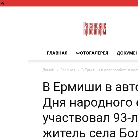
Рязанские
просторы
ГЛАВНАЯ
ФОТОГАЛЕРЕЯ
ДОКУМЕ
Домой
Главная
В Ермиши в автопробеге в чес
В Ермиши в авт
Дня народного 
участвовал 93-
житель села Б