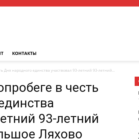
НТ
КОНТАКТЫ
ть Дня народного единства участвовал 93-летний 93-летний...
опробеге в честь
единства
летний 93-летний
ольшое Ляхово