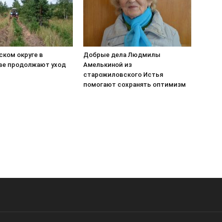
ском округе в
Добрые дела Людмилы
ве продолжают уход
Амелькиной из
старожиловского Истья
помогают сохранять оптимизм