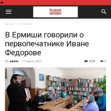
Домой
Главная
В Ермиши говорили о
первопечатнике Иване
Федорове
От
admin
-
17 марта, 2022
1219
0