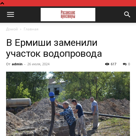
Домой
Главная
В Ермиши заменили
участок водопровода
От
admin
-
26 июля, 2024
617
0