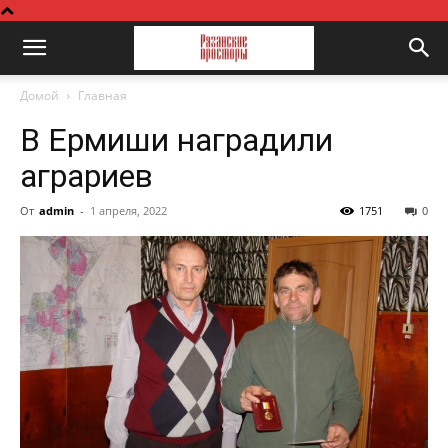
Домой
Главная
В Ермиши наградили
аграриев
От
admin
-
1 апреля, 2022
1751
0