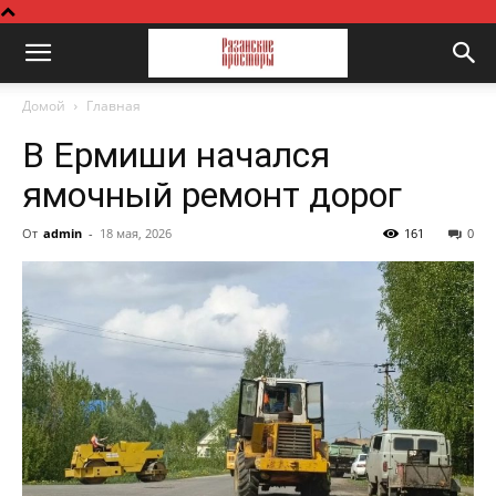
Домой
Главная
В Ермиши начался
ямочный ремонт дорог
От
admin
-
18 мая, 2026
161
0