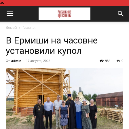
Домой
Главная
В Ермиши на часовне
установили купол
От
admin
-
17 августа, 2022
934
0