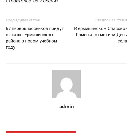
строительство к осени
».
Предыдущая статья
Следующая статья
67 первоклассников придут
В ермишинском Спасско-
в школы Ермишинского
Раменье отметили День
района в новом учебном
села
году
admin