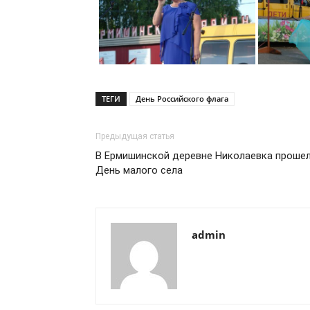
ТЕГИ
День Российского флага
Предыдущая статья
В Ермишинской деревне Николаевка проше
День малого села
admin