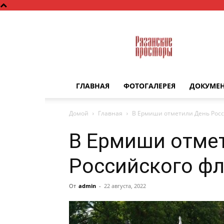
Рязанские
просторы
ГЛАВНАЯ
ФОТОГАЛЕРЕЯ
ДОКУМЕ
Домой
Главная
В Ермиши отметили День Росс
В Ермиши отме
Российского фл
От
admin
-
22 августа, 2022