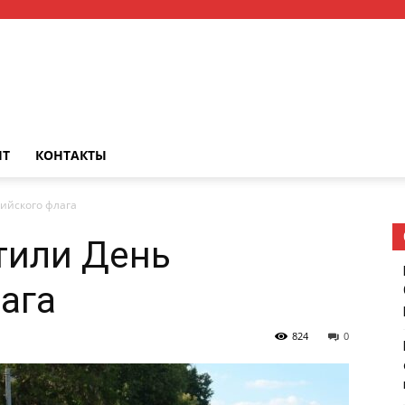
НТ
КОНТАКТЫ
ийского флага
тили День
ага
824
0