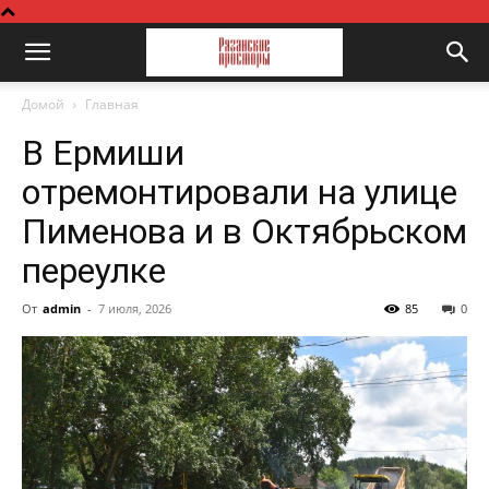
Домой
Главная
В Ермиши
отремонтировали на улице
Пименова и в Октябрьском
переулке
От
admin
-
7 июля, 2026
85
0