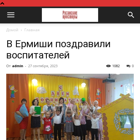
Домой
Главная
В Ермиши поздравили
воспитателей
От
admin
-
27 сентября, 2023
1082
0