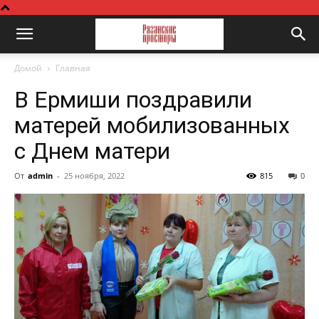
Домой
Главная
В Ермиши поздравили
матерей мобилизованных
с Днем матери
От
admin
-
25 ноября, 2022
815
0