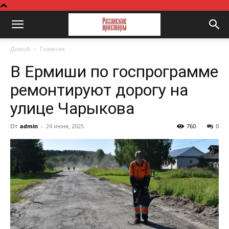
Домой
Главная
В Ермиши по госпрограмме
ремонтируют дорогу на
улице Чарыкова
От
admin
-
24 июня, 2025
760
0