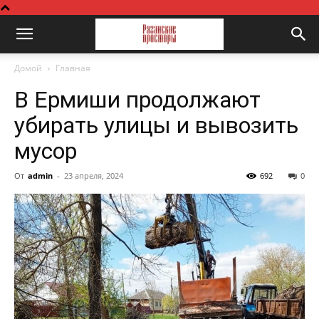
Домой
Главная
В Ермиши продолжают
убирать улицы и вывозить
мусор
От
admin
-
23 апреля, 2024
692
0