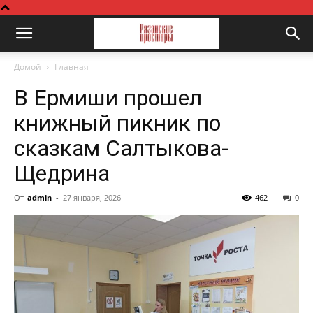
Домой
Главная
В Ермиши прошел
книжный пикник по
сказкам Салтыкова-
Щедрина
От
admin
-
27 января, 2026
462
0