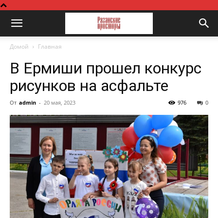
Домой
Главная
В Ермиши прошел конкурс
рисунков на асфальте
От
admin
-
20 мая, 2023
976
0