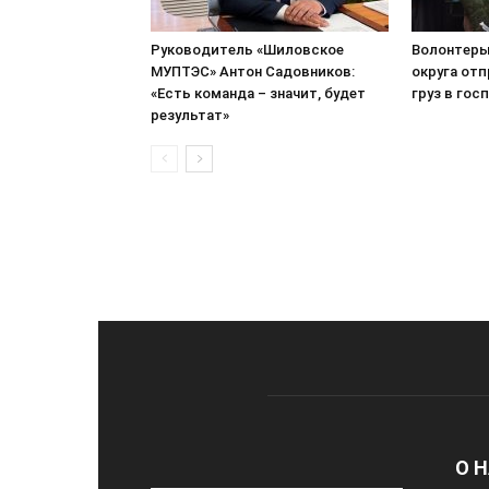
Руководитель «Шиловское
Волонтеры
МУПТЭС» Антон Садовников:
округа от
«Есть команда – значит, будет
груз в гос
результат»
О 