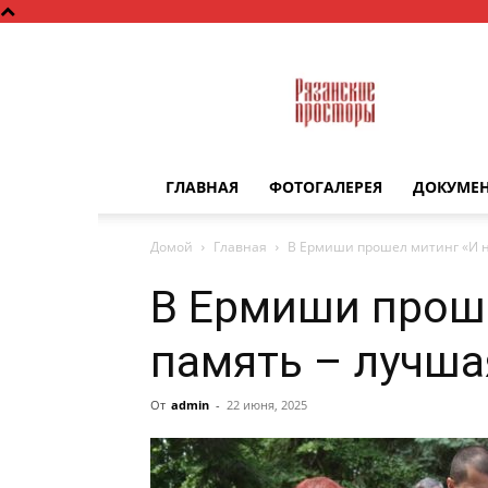
Рязанские
просторы
ГЛАВНАЯ
ФОТОГАЛЕРЕЯ
ДОКУМЕ
Домой
Главная
В Ермиши прошел митинг «И н
В Ермиши прош
память – лучша
От
admin
-
22 июня, 2025