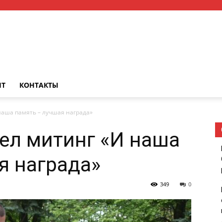
НТ
КОНТАКТЫ
аша память – лучшая награда»
ел митинг «И наша
я награда»
349
0