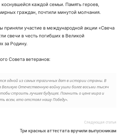
 коснувшейся каждой семьи. Память героев,
мирных граждан, почтили минутой молчания.
ы приняли участие в международной акции «Свеча
гли свечи в честь погибших в Великой
х за Родину.
ого Совета ветеранов:
тся одной из самых трагичных дат в истории страны. В
на Великую Отечественную войну ушли более восьми тысяч
чтобы строить лучшее будущее. Помнить о цене мира и
ять всем, кто отстоял нашу Победу».
Следующая статья
Три красных аттестата вручили выпускникам