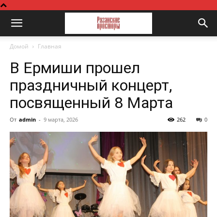
Домой
Главная
В Ермиши прошел
праздничный концерт,
посвященный 8 Марта
От
admin
-
9 марта, 2026
262
0