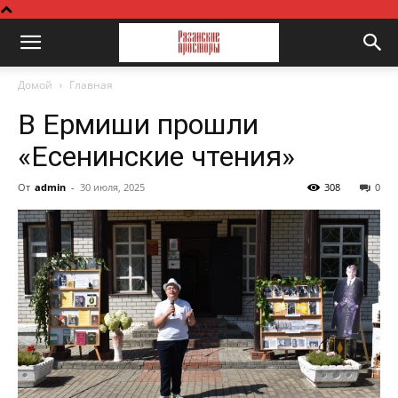
Домой
Главная
В Ермиши прошли
«Есенинские чтения»
От
admin
-
30 июля, 2025
308
0