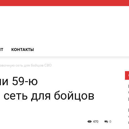
НТ
КОНТАКТЫ
овочную сеть для бойцов СВО
и 59-ю
сеть для бойцов
470
0