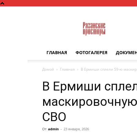
Рязанские
просторы
ГЛАВНАЯ
ФОТОГАЛЕРЕЯ
ДОКУМЕ
Домой
Главная
В Ермиши сплели 59-ю маскир
В Ермиши сплел
маскировочную 
СВО
От
admin
-
23 января, 2026