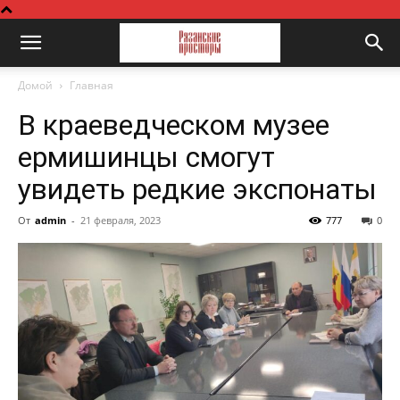
Домой
Главная
В краеведческом музее
ермишинцы смогут
увидеть редкие экспонаты
От
admin
-
21 февраля, 2023
777
0