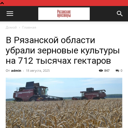
Домой
Главная
В Рязанской области
убрали зерновые культуры
на 712 тысячах гектаров
От
admin
-
18 августа, 2025
847
0