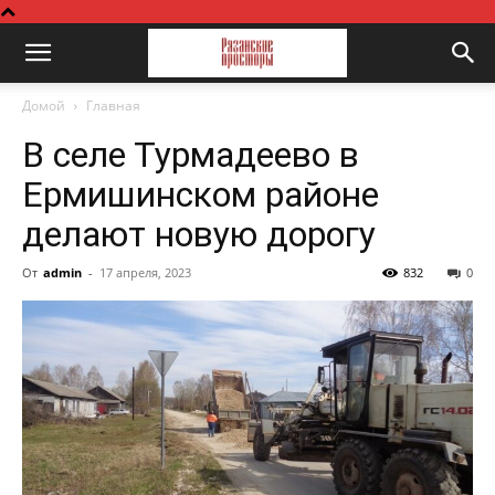
Домой
Главная
В селе Турмадеево в
Ермишинском районе
делают новую дорогу
От
admin
-
17 апреля, 2023
832
0