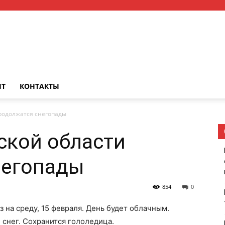
НТ
КОНТАКТЫ
продолжатся снегопады
нской области
негопады
854
0
 на среду, 15 февраля. День будет облачным.
снег. Сохранится гололедица.