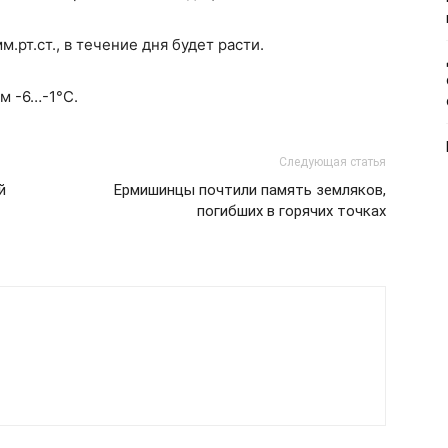
.рт.ст., в течение дня будет расти.
м -6…-1°С.
Следующая статья
й
Ермишинцы почтили память земляков,
погибших в горячих точках