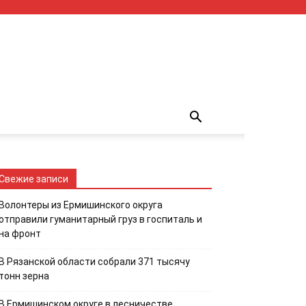
Свежие записи
Волонтеры из Ермишинского округа
отправили гуманитарный груз в госпиталь и
на фронт
В Рязанской области собрали 371 тысячу
тонн зерна
В Ермишинском округе в лесничестве