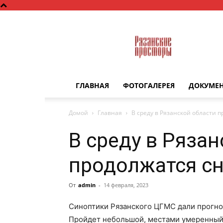
Рязанские
просторы
ГЛАВНАЯ
ФОТОГАЛЕРЕЯ
ДОКУМЕ
Домой
Главная
В среду в Рязанской области 
В среду в Ряза
продолжатся с
От
admin
-
14 февраля, 2023
Синоптики Рязанского ЦГМС дали прогноз
Пройдет небольшой, местами умеренный 