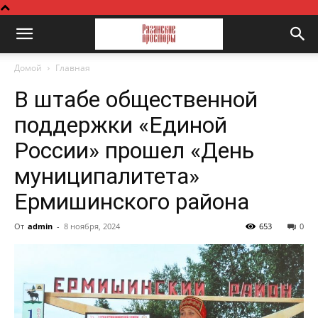
Домой
Главная
В штабе общественной
поддержки «Единой
России» прошел «День
муниципалитета»
Ермишинского района
От
admin
-
8 ноября, 2024
653
0