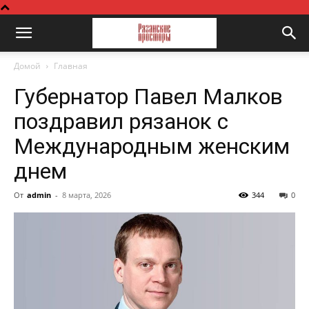
Домой
Главная
Губернатор Павел Малков
поздравил рязанок с
Международным женским
днем
От
admin
-
8 марта, 2026
344
0