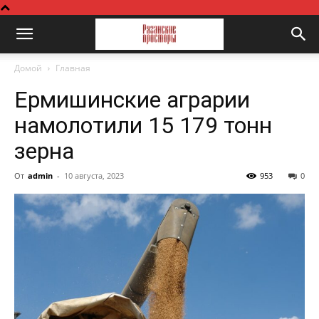
Домой
Главная
Ермишинские аграрии
намолотили 15 179 тонн
зерна
От
admin
-
10 августа, 2023
953
0