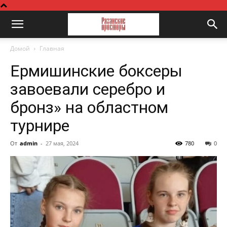
Домой
Главная
Ермишинские боксеры
завоевали серебро и
бронз» на областном
турнире
От
admin
-
27 мая, 2024
780
0