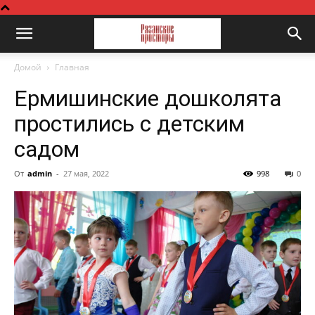
Домой
Главная
Ермишинские дошколята
простились с детским
садом
От
admin
-
27 мая, 2022
998
0