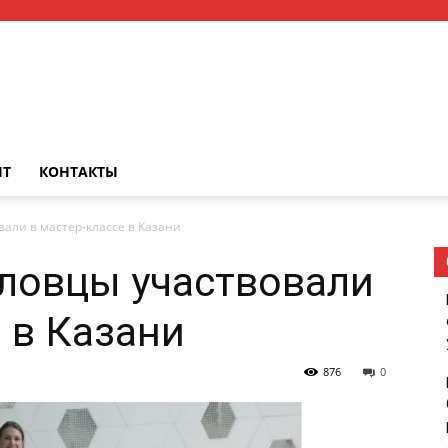
НТ
КОНТАКТЫ
али в мастер-классе в Казани
ловцы участвовали
 в Казани
876
0