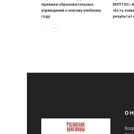
приемка образовательных
МУПТЭС» А
учреждений к новому учебному
«Есть кома
году
результат
О 
Возр