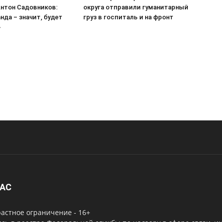
нтон Садовников:
округа отправили гуманитарный
нда – значит, будет
груз в госпиталь и на фронт
»
НАС
астное ограничение - 16+