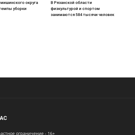
рмишинского округа
В Рязанской области
темпы уборки
физкультурой и спортом
занимаются 584 тысячи человек
НАС
астное ограничение - 16+