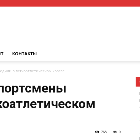
НТ
КОНТАКТЫ
дили в легкоатлетическом кроссе
портсмены
коатлетическом
768
0