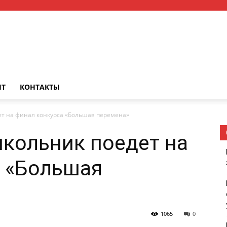
НТ
КОНТАКТЫ
т на финал конкурса «Большая перемена»
кольник поедет на
а «Большая
1065
0