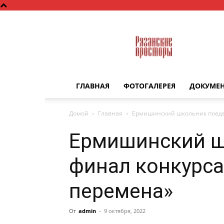
Рязанские
просторы
ГЛАВНАЯ
ФОТОГАЛЕРЕЯ
ДОКУМЕ
Домой
Главная
Ермишинский школьник поеде
Ермишинский ш
финал конкурс
перемена»
От
admin
-
9 октября, 2022