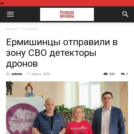
Домой
Главная
Ермишинцы отправили в
зону СВО детекторы
дронов
От
admin
-
11 марта, 2026
326
0