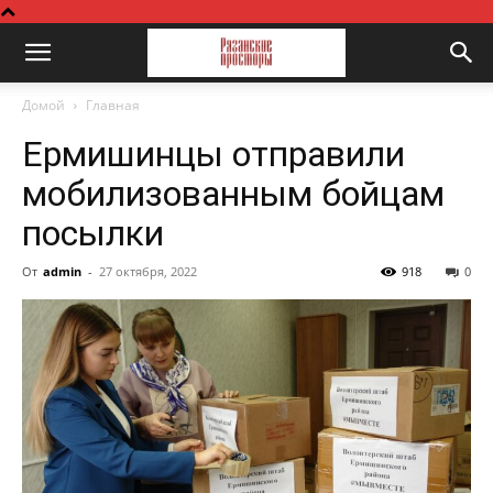
Домой
Главная
Ермишинцы отправили
мобилизованным бойцам
посылки
От
admin
-
27 октября, 2022
918
0