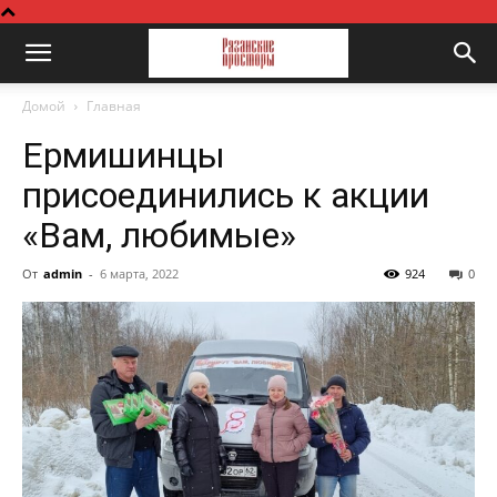
Домой
Главная
Ермишинцы
присоединились к акции
«Вам, любимые»
От
admin
-
6 марта, 2022
924
0