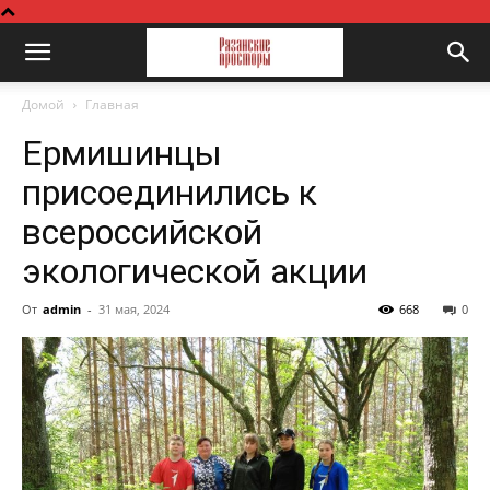
Домой
Главная
Ермишинцы
присоединились к
всероссийской
экологической акции
От
admin
-
31 мая, 2024
668
0