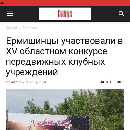
Домой
Главная
Ермишинцы участвовали в
XV областном конкурсе
передвижных клубных
учреждений
От
admin
-
3 июня, 2024
851
0