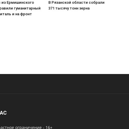
 из Ермишинского
В Рязанской области собрали
правили гуманитарный
371 тысячу тонн зерна
питаль и на фронт
НАС
астное ограничение - 16+