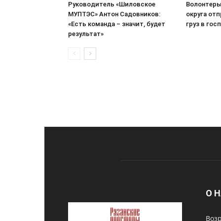
Руководитель «Шиловское
Волонтеры
МУПТЭС» Антон Садовников:
округа от
«Есть команда – значит, будет
груз в гос
результат»
О 
Возр