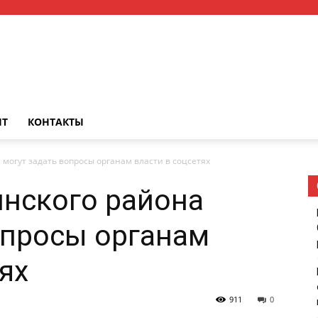
НТ
КОНТАКТЫ
могут задать вопросы органам власти в соцсетях
нского района
опросы органам
ях
911
0