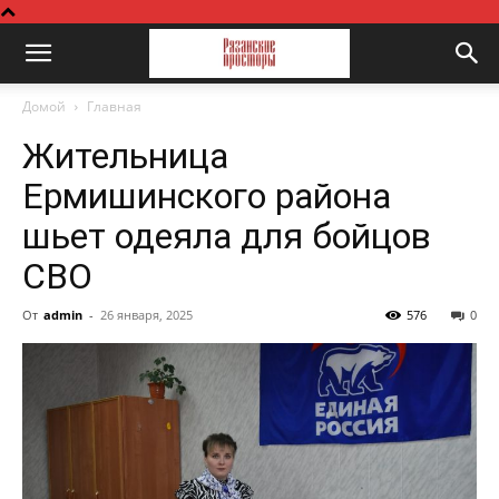
Домой
Главная
Жительница
Ермишинского района
шьет одеяла для бойцов
СВО
От
admin
-
26 января, 2025
576
0