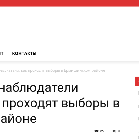
НТ
КОНТАКТЫ
ссказали, как проходят выборы в Ермишинском районе
наблюдатели
к проходят выборы в
айоне
851
0