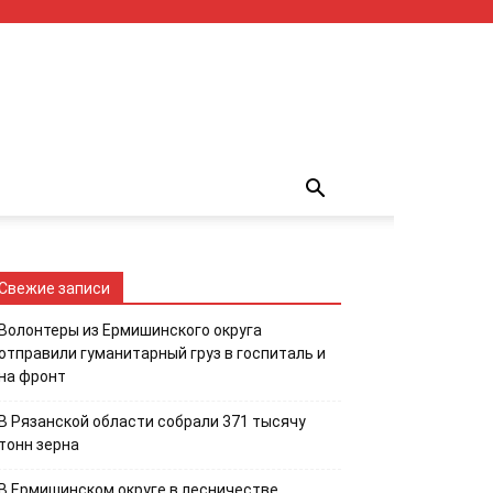
Свежие записи
Волонтеры из Ермишинского округа
отправили гуманитарный груз в госпиталь и
на фронт
В Рязанской области собрали 371 тысячу
тонн зерна
В Ермишинском округе в лесничестве