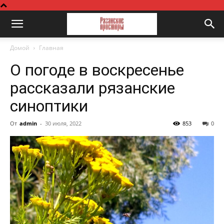
Домой
Главная
О погоде в воскресенье
рассказали рязанские
синоптики
От
admin
-
30 июля, 2022
853
0