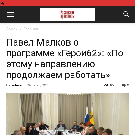
Домой
Главная
Павел Малков о
программе «Герои62»: «По
этому направлению
продолжаем работать»
От
admin
-
26 июня, 2025
963
0